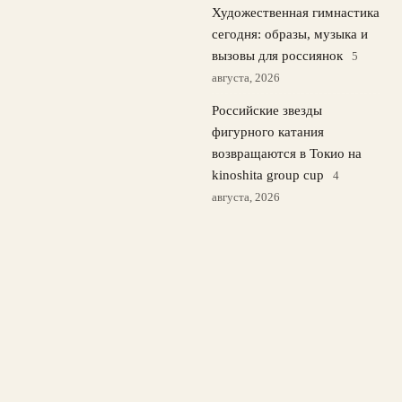
Художественная гимнастика
сегодня: образы, музыка и
вызовы для россиянок
5
августа, 2026
Российские звезды
фигурного катания
возвращаются в Токио на
kinoshita group cup
4
августа, 2026
Кристина Лютова: русская
16-летняя сенсация Wta в
США и выбор гражданства
3 августа, 2026
© 2026 Спорт Медиа
Новости футбола