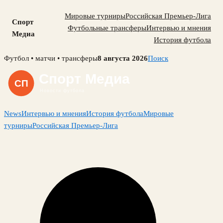
Мировые турниры
Российская Премьер-Лига
Спорт
Футбольные трансферы
Интервью и мнения
Медиа
История футбола
Skip
Футбол • матчи • трансферы
8 августа 2026
Поиск
to
content
News
Интервью и мнения
История футбола
Мировые
турниры
Российская Премьер-Лига