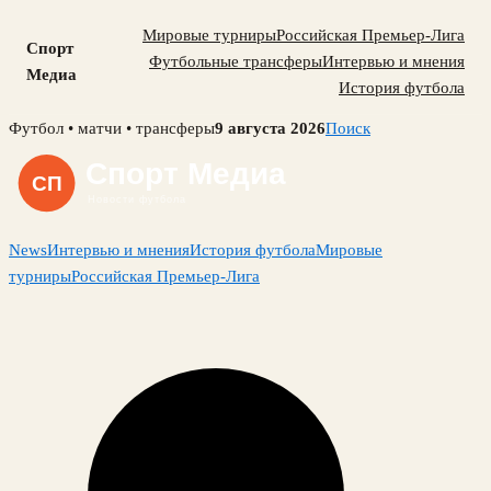
Мировые турниры
Российская Премьер-Лига
Спорт
Футбольные трансферы
Интервью и мнения
Медиа
История футбола
Skip
Футбол • матчи • трансферы
9 августа 2026
Поиск
to
content
News
Интервью и мнения
История футбола
Мировые
турниры
Российская Премьер-Лига