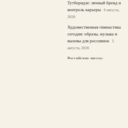
Тутберидзе: личный бренд и
контроль карьеры
6 августа,
2026
Художественная гимнастика
сегодня: образы, музыка и
вызовы для россиянок
5
августа, 2026
Российские звезды
фигурного катания
возвращаются в Токио на
kinoshita group cup
4
августа, 2026
© 2026 Спорт Медиа
Новости футбола