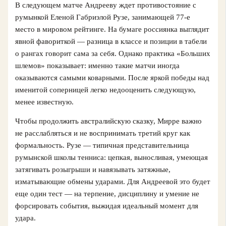
В следующем матче Андрееву ждет противостояние с
румынкой Еленой Габриэлой Рузе, занимающей 77-е
место в мировом рейтинге. На бумаге россиянка выглядит
явной фавориткой — разница в классе и позиции в табели
о рангах говорит сама за себя. Однако практика «Больших
шлемов» показывает: именно такие матчи иногда
оказываются самыми коварными. После яркой победы над
именитой соперницей легко недооценить следующую,
менее известную.
Чтобы продолжить австралийскую сказку, Мирре важно
не расслабляться и не воспринимать третий круг как
формальность. Рузе — типичная представительница
румынской школы тенниса: цепкая, выносливая, умеющая
затягивать розыгрыши и навязывать затяжные,
изматывающие обмены ударами. Для Андреевой это будет
еще один тест — на терпение, дисциплину и умение не
форсировать события, выжидая идеальный момент для
удара.