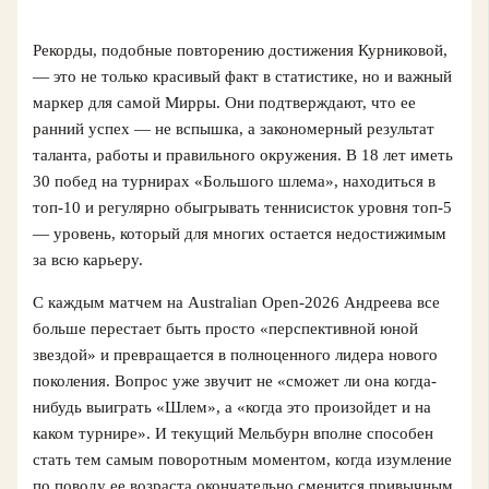
Рекорды, подобные повторению достижения Курниковой,
— это не только красивый факт в статистике, но и важный
маркер для самой Мирры. Они подтверждают, что ее
ранний успех — не вспышка, а закономерный результат
таланта, работы и правильного окружения. В 18 лет иметь
30 побед на турнирах «Большого шлема», находиться в
топ-10 и регулярно обыгрывать теннисисток уровня топ-5
— уровень, который для многих остается недостижимым
за всю карьеру.
С каждым матчем на Australian Open-2026 Андреева все
больше перестает быть просто «перспективной юной
звездой» и превращается в полноценного лидера нового
поколения. Вопрос уже звучит не «сможет ли она когда-
нибудь выиграть «Шлем», а «когда это произойдет и на
каком турнире». И текущий Мельбурн вполне способен
стать тем самым поворотным моментом, когда изумление
по поводу ее возраста окончательно сменится привычным