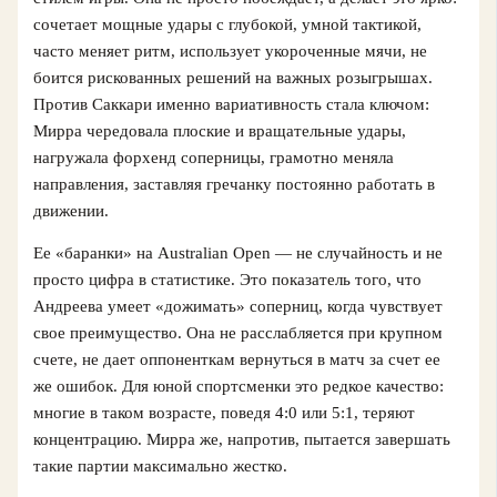
сочетает мощные удары с глубокой, умной тактикой,
часто меняет ритм, использует укороченные мячи, не
боится рискованных решений на важных розыгрышах.
Против Саккари именно вариативность стала ключом:
Мирра чередовала плоские и вращательные удары,
нагружала форхенд соперницы, грамотно меняла
направления, заставляя гречанку постоянно работать в
движении.
Ее «баранки» на Australian Open — не случайность и не
просто цифра в статистике. Это показатель того, что
Андреева умеет «дожимать» соперниц, когда чувствует
свое преимущество. Она не расслабляется при крупном
счете, не дает оппоненткам вернуться в матч за счет ее
же ошибок. Для юной спортсменки это редкое качество:
многие в таком возрасте, поведя 4:0 или 5:1, теряют
концентрацию. Мирра же, напротив, пытается завершать
такие партии максимально жестко.