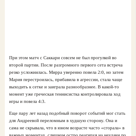
При этом матч с Саккари совсем не был прогулкой во
второй партии. После разгромного первого сета встреча
резко усложнилась. Мирра уверенно повела 2:0, но затем
Мария перестроилась, прибавила в агрессии, стала чаще
выходить к сетке и заиграла разнообразнее. В какой-то
момент уже греческая теннисистка контролировала ход
игры и повела 4:3.
Еще пару лет назад подобный поворот событий мог стать
для Андреевой переломным в худшую сторону. Она и
сама не скрывала, что в юном возрасте часто «сгорала» в
важных моментах, слишком остро реагируя на неудачи по