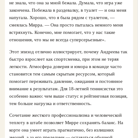
не знала, что она за мной бежала. Думала, что игра уже
закончена. Побежала в раздевалку, в туалет — и она меня
напугала. Хорошо, что я была рядом с туалетом, —
смеялась Мирра. — Она просто пыталась немного меня
встряхнуть. Конечно, мне помогает, что у нас такие
отношения, что мы не всегда суперсерьезные».
Этот эпизод отлично иллюстрирует, почему Андреева так
быстро взрослеет как спортсменка, при этом не теряя
легкости. Атмосфера доверия и юмора в команде часто
становится тем самым скрытым ресурсом, который
помогает переживать давление, ожидания и постоянное
внимание к результатам. Для 18-летней теннисистки это
особенно важно: чем выше статус и рейтинговая позиция,
тем больше нагрузка и ответственность.
Сочетание жесткого профессионализма и человеческой
теплотy в штабе позволяет Мирре сохранять баланс. На
корте она умеет играть прагматично, без излишних
эмоций, а за его пределами — оставаться обычной