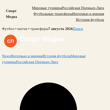
Мировые турниры
Российская Премьер-Лига
Спорт
Футбольные трансферы
Интервью и мнения
Медиа
История футбола
Skip
Футбол • матчи • трансферы
7 августа 2026
Поиск
to
content
News
Интервью и мнения
История футбола
Мировые
турниры
Российская Премьер-Лига