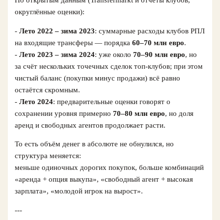
По открытым данным (Transfermarkt и отчёты клубов,
округлённые оценки):
-
Лето 2022 – зима 2023
: суммарные расходы клубов РПЛ
на входящие трансферы — порядка
60–70 млн евро
.
-
Лето 2023 – зима 2024
: уже около
70–90 млн евро
, но
за счёт нескольких точечных сделок топ-клубов; при этом
чистый баланс (покупки минус продажи) всё равно
остаётся скромным.
-
Лето 2024
: предварительные оценки говорят о
сохранении уровня примерно
70–80 млн евро
, но доля
аренд и свободных агентов продолжает расти.
То есть объём денег в абсолюте не обнулился, но
структура меняется:
меньше одиночных дорогих покупок, больше комбинаций
«аренда + опция выкупа», «свободный агент + высокая
зарплата», «молодой игрок на вырост».
---