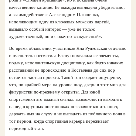
роль в «Спящей красавице», но и показала очень
качественное катание. Ее выходы выглядели убедительно,
а взаимодействие с Александром Плющенко,
исполняющим одну из ключевых мужских партий,
вызывало особый интерес — уже не только
художественный, но и сюжетно-«закулисный».
Во время объявления участников Яна Рудковская отдельно
и очень тепло отметила Елену: похвалила ее элементы,
подачу, исполнительскую дисциплину, как будто никаких
расставаний не происходило и Костылева до сих пор
остается частью проекта. Такой тон создает ощущение,
что, по крайней мере на уровне шоу, двери в этот мир для
фигуристки по-прежнему открыты. Для юной
спортсменки это важный сигнал: возможности выходить
на лед в крупных постановках позволяют копить опыт,
держать имя на слуху и не выпадать из публичного поля в
тот период, когда спортивная карьера переживает
переходный этап.