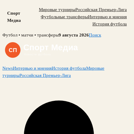
Мировые турниры
Российская Премьер-Лига
Спорт
Футбольные трансферы
Интервью и мнения
Медиа
История футбола
Skip
Футбол • матчи • трансферы
9 августа 2026
Поиск
to
content
News
Интервью и мнения
История футбола
Мировые
турниры
Российская Премьер-Лига