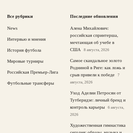
Все рубрики
Последние обновления
News
Алена Михайлович:
российская спринтерша,
Интервью и мнения
мечтающая об учебе в
США
8 августа, 2026
История футбола
Самое скандальное золото
Мировые турниры
Родниной в Риге: как ложь и
Российская Премьер-Лига
срыв привели к победе
7
августа, 2026
Футбольные трансферы
Уход Аделии Петросян от
Тутберидзе: личный бренд и
контроль карьеры
6 августа,
2026
Художественная гимнастика
сегодня: образы, музыка и