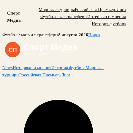
Мировые турниры
Российская Премьер-Лига
Спорт
Футбольные трансферы
Интервью и мнения
Медиа
История футбола
Skip
Футбол • матчи • трансферы
8 августа 2026
Поиск
to
content
News
Интервью и мнения
История футбола
Мировые
турниры
Российская Премьер-Лига