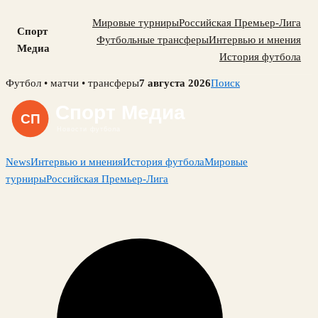
Мировые турниры
Российская Премьер-Лига
Спорт
Футбольные трансферы
Интервью и мнения
Медиа
История футбола
Skip
Футбол • матчи • трансферы
7 августа 2026
Поиск
to
content
News
Интервью и мнения
История футбола
Мировые
турниры
Российская Премьер-Лига