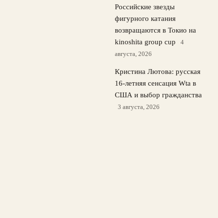
Российские звезды
фигурного катания
возвращаются в Токио на
kinoshita group cup
4
августа, 2026
Кристина Лютова: русская
16-летняя сенсация Wta в
США и выбор гражданства
3 августа, 2026
Лала Крамаренко и Яна
Кудрявцева: мастер‑класс на
Болотной и вера в золото
ЧМ
2 августа, 2026
© 2026 Спорт Медиа
Новости футбола