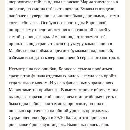
шероховатостей: на одном из рисков Мария запуталась в
полотне, но смогла избежать потери. Булавы выглядели
наиболее неуверенно - движения были дергаными, а темп
слегка сбивался. Особую сложность для Борисовой
по‑прежнему представляет риск со сложной ловлей у
самой границы ковра. Именно под этот элемент ей
пришлось подстраивать всю структуру композиции: в
Марбелье она поймала предмет буквально над линией,
избежав выхода за ковер лишь ценой серьезного контроля.
Несмотря на все ошибки, Борисова сумела пробиться
сразу в три финала отдельных видов - не удалось пройти
туда только с мячом. И уже в финальных упражнениях
Мария заметно прибавила. В выступлении с обручем она
выглядела гораздо собраннее, чем в многоборье: пусть и
была одна небольшая заминка при ловле, но она не
повлияла критически на общий уровень программы.
Судьи оценили обруч в 29,30 балла, и это принесло
россиянке бронзовую медаль. Выше оказались лишь