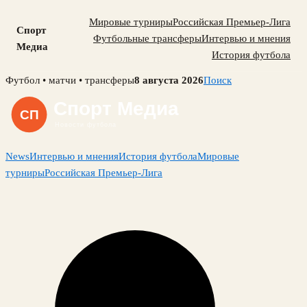
Мировые турниры
Российская Премьер-Лига
Спорт
Футбольные трансферы
Интервью и мнения
Медиа
История футбола
Skip
Футбол • матчи • трансферы
8 августа 2026
Поиск
to
content
News
Интервью и мнения
История футбола
Мировые
турниры
Российская Премьер-Лига