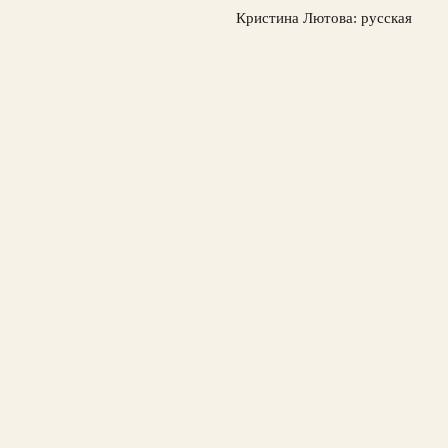
Кристина Лютова: русская
16-летняя сенсация Wta в
США и выбор гражданства
3 августа, 2026
© 2026 Спорт Медиа
Новости футбола
News
Интервью и мнения
История футбола
Мировые турниры
Российская Премьер-Лига
Футбольные трансферы