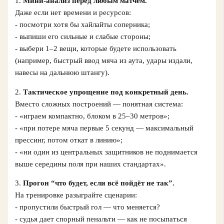
1.
Мини-анализ перед любым матчем.
Даже если нет времени и ресурсов:
- посмотри хотя бы хайлайты соперника;
- выпиши его сильные и слабые стороны;
- выбери 1–2 вещи, которые будете использовать
(например, быстрый ввод мяча из аута, удары издали,
навесы на дальнюю штангу).
2.
Тактическое упрощение под конкретный день.
Вместо сложных построений — понятная система:
- «играем компактно, блоком в 25–30 метров»;
- «при потере мяча первые 5 секунд — максимальный
прессинг, потом откат в линию»;
- «ни один из центральных защитников не поднимается
выше середины поля при наших стандартах».
3.
Прогон “что будет, если всё пойдёт не так”.
На тренировке разыграйте сценарии:
- пропустили быстрый гол — что меняется?
- судья дает спорный пенальти — как не посыпаться