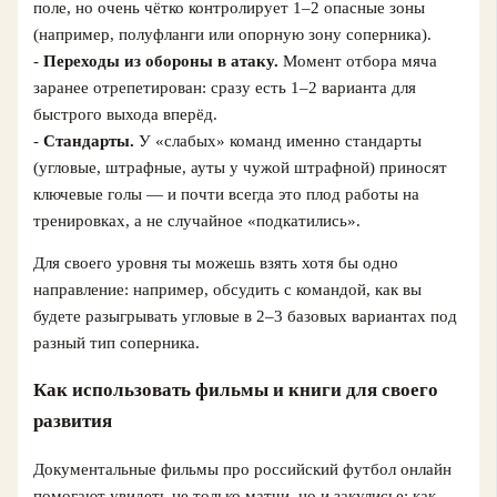
поле, но очень чётко контролирует 1–2 опасные зоны
(например, полуфланги или опорную зону соперника).
-
Переходы из обороны в атаку.
Момент отбора мяча
заранее отрепетирован: сразу есть 1–2 варианта для
быстрого выхода вперёд.
-
Стандарты.
У «слабых» команд именно стандарты
(угловые, штрафные, ауты у чужой штрафной) приносят
ключевые голы — и почти всегда это плод работы на
тренировках, а не случайное «подкатились».
Для своего уровня ты можешь взять хотя бы одно
направление: например, обсудить с командой, как вы
будете разыгрывать угловые в 2–3 базовых вариантах под
разный тип соперника.
Как использовать фильмы и книги для своего
развития
Документальные фильмы про российский футбол онлайн
помогают увидеть не только матчи, но и закулисье: как