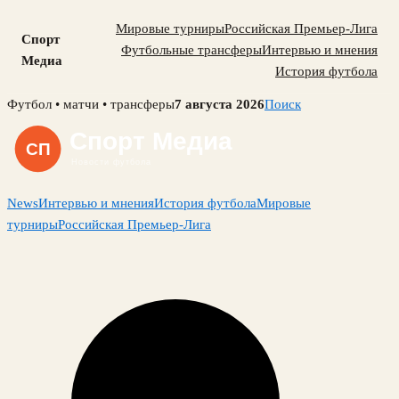
Мировые турниры
Российская Премьер-Лига
Спорт
Футбольные трансферы
Интервью и мнения
Медиа
История футбола
Skip
Футбол • матчи • трансферы
7 августа 2026
Поиск
to
content
News
Интервью и мнения
История футбола
Мировые
турниры
Российская Премьер-Лига