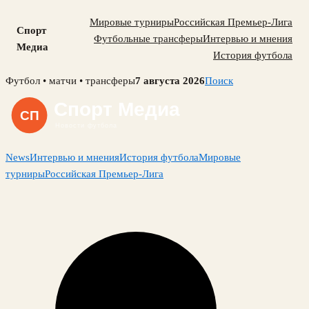
Мировые турниры
Российская Премьер-Лига
Спорт
Футбольные трансферы
Интервью и мнения
Медиа
История футбола
Skip
Футбол • матчи • трансферы
7 августа 2026
Поиск
to
content
News
Интервью и мнения
История футбола
Мировые
турниры
Российская Премьер-Лига