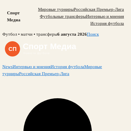
Мировые турниры
Российская Премьер-Лига
Спорт
Футбольные трансферы
Интервью и мнения
Медиа
История футбола
Skip
Футбол • матчи • трансферы
6 августа 2026
Поиск
to
content
News
Интервью и мнения
История футбола
Мировые
турниры
Российская Премьер-Лига