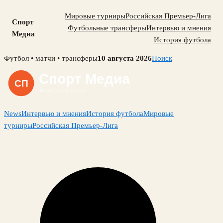
Мировые турниры
Российская Премьер-Лига
Спорт
Футбольные трансферы
Интервью и мнения
Медиа
История футбола
Skip
Футбол • матчи • трансферы
10 августа 2026
Поиск
to
content
News
Интервью и мнения
История футбола
Мировые
турниры
Российская Премьер-Лига